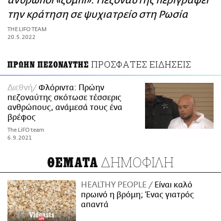
άνθρωποι «ζόμπι»: Πεζοναύτης περιγράφει
ΑΜΠΑ
την κράτηση σε ψυχιατρείο στη Ρωσία
PRINT
THE LIFO TEAM
20.5.2022
ΠΡΟΣΦΑΤΕΣ ΕΙΔΗΣΕΙΣ
ΠΡΩΗΝ ΠΕΖΟΝΑΥΤΗΣ
Διεθνή
Φλόριντα: Πρώην
πεζοναύτης σκότωσε τέσσερις
ανθρώπους, ανάμεσά τους ένα
βρέφος
The LiFO team
6.9.2021
ΔΗΜΟΦΙΛΗ
ΘΕΜΑΤΑ
HEALTHY PEOPLE
Είναι καλό
πρωινό η βρόμη; Ένας γιατρός
απαντά