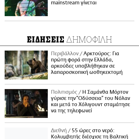
mainstream γίνεται
ΔΗΜΟΦΙΛΗ
ΕΙΔΗΣΕΙΣ
Περιβάλλον
Αρκτούρος: Για
πρώτη φορά στην Ελλάδα,
αρκούδες υποβλήθηκαν σε
λαπαροσκοπική ωοθηκεκτομή
Πολιτισμός
Η Σαμάνθα Μόρτον
γύρισε την “Οδύσσεια” του Νόλαν
και μετά το Χόλιγουντ σταμάτησε
να της τηλεφωνεί
Διεθνή
55 ώρες στο νερό:
Κολυμβητής διέσχισε τη Βαλτική