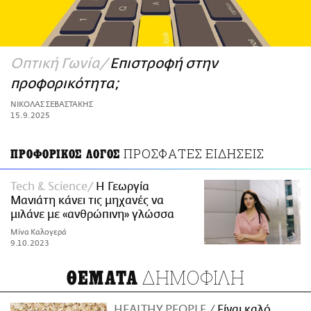
ΑΜΠΑ
PRINT
Οπτική Γωνία
Επιστροφή στην
προφορικότητα;
ΝΙΚΟΛΑΣ ΣΕΒΑΣΤΑΚΗΣ
15.9.2025
ΠΡΟΣΦΑΤΕΣ ΕΙΔΗΣΕΙΣ
ΠΡΟΦΟΡΙΚΟΣ ΛΟΓΟΣ
Tech & Science
Η Γεωργία
Μανιάτη κάνει τις μηχανές να
μιλάνε με «ανθρώπινη» γλώσσα
Μίνα Καλογερά
9.10.2023
ΔΗΜΟΦΙΛΗ
ΘΕΜΑΤΑ
HEALTHY PEOPLE
Είναι καλό