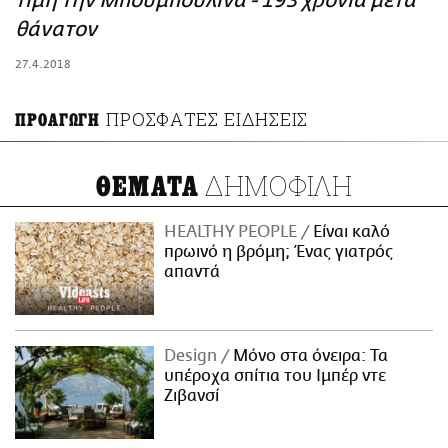
τιμή την Μπουμπουλίνα - 193 χρόνια μετά
ΑΜΠΑ
θάνατον
PRINT
27.4.2018
ΠΡΟΣΦΑΤΕΣ ΕΙΔΗΣΕΙΣ
ΠΡΟΑΓΩΓΗ
ΔΗΜΟΦΙΛΗ
ΘΕΜΑΤΑ
HEALTHY PEOPLE
Είναι καλό
πρωινό η βρόμη; Ένας γιατρός
απαντά
Design
Μόνο στα όνειρα: Τα
υπέροχα σπίτια του Ιμπέρ ντε
Ζιβανσί