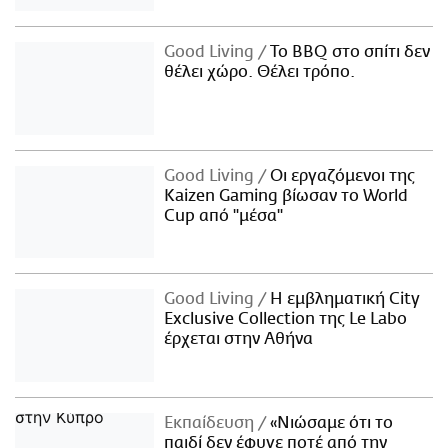
Good Living
Το BBQ στο σπίτι δεν
θέλει χώρο. Θέλει τρόπο.
Good Living
Οι εργαζόμενοι της
Kaizen Gaming βίωσαν το World
Cup από "μέσα"
Good Living
Η εμβληματική City
Exclusive Collection της Le Labo
έρχεται στην Αθήνα
Εκπαίδευση
«Νιώσαμε ότι το
παιδί δεν έφυγε ποτέ από την