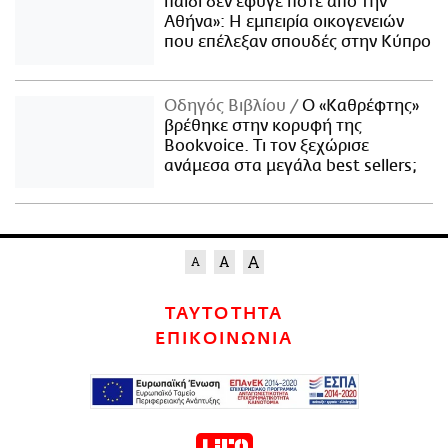
παιδί δεν έφυγε ποτέ από την
Αθήνα»: Η εμπειρία οικογενειών
που επέλεξαν σπουδές στην Κύπρο
Οδηγός Βιβλίου
Ο «Καθρέφτης»
βρέθηκε στην κορυφή της
Bookvoice. Τι τον ξεχώρισε
ανάμεσα στα μεγάλα best sellers;
ΤΑΥΤΟΤΗΤΑ
ΕΠΙΚΟΙΝΩΝΙΑ