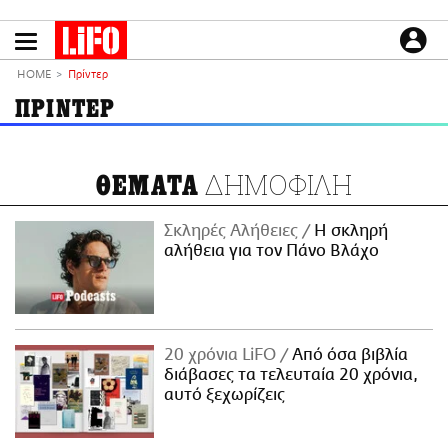
Παράκαμψη
προς
το
ΕΙΔΗΣΕΙΣ
κυρίως
HOME
Πρίντερ
περιεχόμενο
CULTURE
ΠΡΙΝΤΕΡ
ΑΠΟΨΕΙΣ
ΤΡΟΠΟΣ ΖΩΗΣ
ΔΗΜΟΦΙΛΗ
ΘΕΜΑΤΑ
PODCASTS
Plus
Σκληρές Αλήθειες
H σκληρή
αλήθεια για τον Πάνο Βλάχο
LIFO SHOP
NEWSLETTER
20 χρόνια LiFO
Από όσα βιβλία
ΜΙΚΡΟΠΡΑΓΜΑΤΑ
διάβασες τα τελευταία 20 χρόνια,
THE GOOD LIFO
αυτό ξεχωρίζεις
LIFOLAND
CITY GUIDE