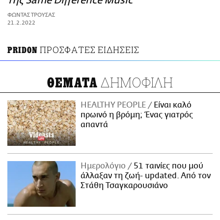
της Same Difference Music
ΑΜΠΑ
ΦΩΝΤΑΣ ΤΡΟΥΣΑΣ
PRINT
21.2.2022
ΠΡΟΣΦΑΤΕΣ ΕΙΔΗΣΕΙΣ
PRIDON
ΔΗΜΟΦΙΛΗ
ΘΕΜΑΤΑ
HEALTHY PEOPLE
Είναι καλό
πρωινό η βρόμη; Ένας γιατρός
απαντά
Ημερολόγιο
51 ταινίες που μού
άλλαξαν τη ζωή- updated. Aπό τον
Στάθη Τσαγκαρουσιάνο