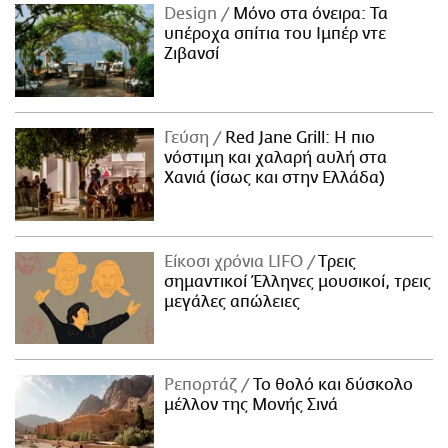
Design
Μόνο στα όνειρα: Τα
υπέροχα σπίτια του Ιμπέρ ντε
Ζιβανσί
Γεύση
Red Jane Grill: Η πιο
νόστιμη και χαλαρή αυλή στα
Χανιά (ίσως και στην Ελλάδα)
Είκοσι χρόνια LIFO
Tρεις
σημαντικοί Έλληνες μουσικοί, τρεις
μεγάλες απώλειες
Ρεπορτάζ
Το θολό και δύσκολο
μέλλον της Μονής Σινά