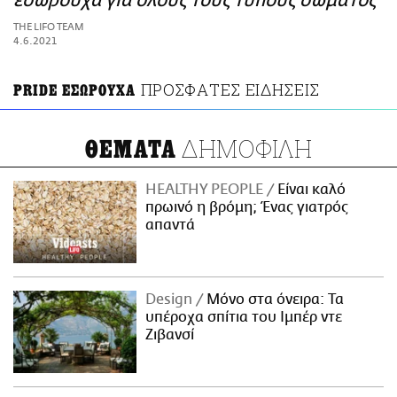
εσώρουχα για όλους τους τύπους σώματος
ΑΜΠΑ
THE LIFO TEAM
PRINT
4.6.2021
ΠΡΟΣΦΑΤΕΣ ΕΙΔΗΣΕΙΣ
PRIDE ΕΣΩΡΟΥΧΑ
ΔΗΜΟΦΙΛΗ
ΘΕΜΑΤΑ
HEALTHY PEOPLE
Είναι καλό
πρωινό η βρόμη; Ένας γιατρός
απαντά
Design
Μόνο στα όνειρα: Τα
υπέροχα σπίτια του Ιμπέρ ντε
Ζιβανσί