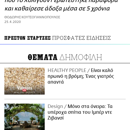
που το Χόλιγουντ ερωτεύτηκε παράφορα
ΑΜΠΑ
και καθαίρεσε άδοξα μέσα σε 5 χρόνια
PRINT
ΘΟΔΩΡΗΣ ΚΟΥΤΣΟΓΙΑΝΝΟΠΟΥΛΟΣ
25.4.2020
ΠΡΟΣΦΑΤΕΣ ΕΙΔΗΣΕΙΣ
ΠΡΕΣΤΟΝ ΣΤΑΡΤΖΕΣ
ΔΗΜΟΦΙΛΗ
ΘΕΜΑΤΑ
HEALTHY PEOPLE
Είναι καλό
πρωινό η βρόμη; Ένας γιατρός
απαντά
Design
Μόνο στα όνειρα: Τα
υπέροχα σπίτια του Ιμπέρ ντε
Ζιβανσί