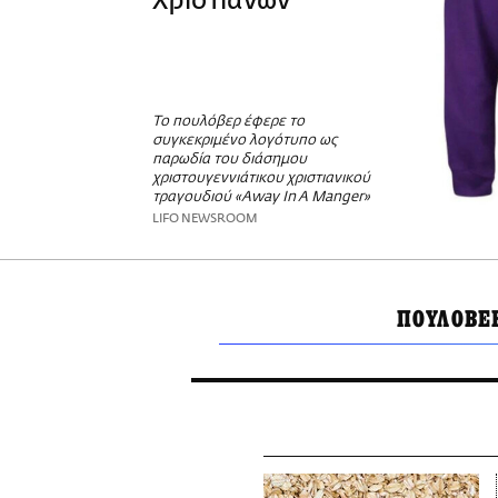
Χριστιανών
Το πουλόβερ έφερε το
συγκεκριμένο λογότυπο ως
παρωδία του διάσημου
χριστουγεννιάτικου χριστιανικού
τραγουδιού «Away In A Manger»
LIFO NEWSROOM
ΠΟΥΛΟΒΕ