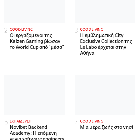
GOOD LIVING
GOOD LIVING
Οι εργαζόμενοι της
Η εμβληματική City
Kaizen Gaming βίωσαν
Exclusive Collection της
το World Cup από "μέσα"
Le Labo έρχεται στην
Αθήνα
ΕΚΠΑΙΔΕΥΣΗ
GOOD LIVING
Novibet Backend
Μια μέρα ζωής στο νησί
Academy: Η επόμενη
γενιά software engineers