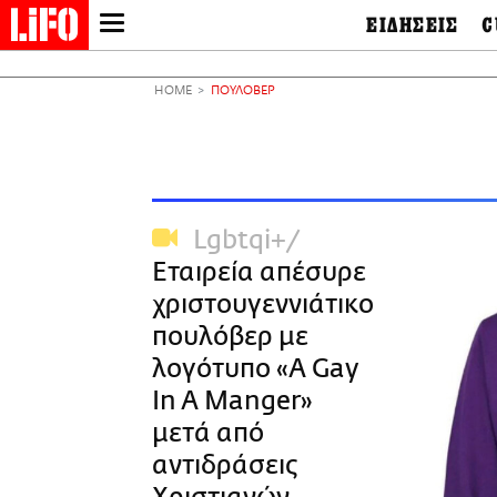
ΕΙΔΗΣΕΙΣ
C
LIFO SHOP
Ελλάδα
Ο
Διεθνή
Μ
NEWSLETTER
HOME
ΠΟΥΛΟΒΕΡ
Πολιτική
Θ
ΜΙΚΡΟΠΡΑΓΜΑΤΑ
Οικονομία
Ει
THE GOOD LIFO
Πολιτισμός
Βι
LIFOLAND
Αθλητισμός
Αρ
CITY GUIDE
& 
Περιβάλλον
Lgbtqi+
D
ΑΜΠΑ
TV & Media
Φ
Εταιρεία απέσυρε
PRINT
Tech &
Science
χριστουγεννιάτικο
European Lifo
πουλόβερ με
λογότυπο «A Gay
In A Manger»
μετά από
αντιδράσεις