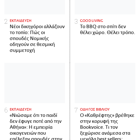
ΕΚΠΑΙΔΕΥΣΗ
GOOD LIVING
Νέοι δικηγόροι αλλάζουν
Το BBQ στο σπίτι δεν
το τοπίο: Πώς οι
θέλει χώρο. Θέλει τρόπο.
σπουδές Νομικής
οδηγούν σε θεσμική
συμμετοχή
ΕΚΠΑΙΔΕΥΣΗ
ΟΔΗΓΟΣ ΒΙΒΛΙΟΥ
«Νιώσαμε ότι το παιδί
Ο «Καθρέφτης» βρέθηκε
δεν έφυγε ποτέ από την
στην κορυφή της
Αθήνα»: Η εμπειρία
Bookvoice. Τι τον
οικογενειών που
ξεχώρισε ανάμεσα στα
επέλεξαν σπουδές στην
μεγάλα best sellers;