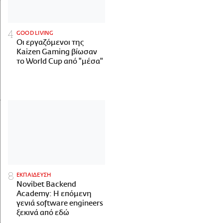
GOOD LIVING
Οι εργαζόμενοι της
Kaizen Gaming βίωσαν
το World Cup από "μέσα"
ΕΚΠΑΙΔΕΥΣΗ
Novibet Backend
Academy: Η επόμενη
γενιά software engineers
ξεκινά από εδώ