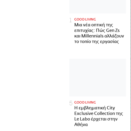
GOOD LIVING
Μια νέα οπτική της
επιτυχίας: Πώς Gen Zs
και Millennials αλλάζουν
το τοπίο της εργασίας
GOOD LIVING
Η εμβληματική City
Exclusive Collection της
Le Labo έρχεται στην
Αθήνα