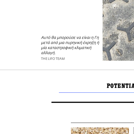
Αυτό θα μπορούσε να είναι η Γη
μετά από μια πυρηνική έκρηξη ή
μία καταστροφική κλιματική
αλλαγή.
THE LIFO TEAM
POTENTI