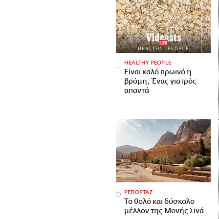
HEALTHY PEOPLE
Είναι καλό πρωινό η
βρόμη; Ένας γιατρός
απαντά
ΡΕΠΟΡΤΑΖ
Το θολό και δύσκολο
μέλλον της Μονής Σινά