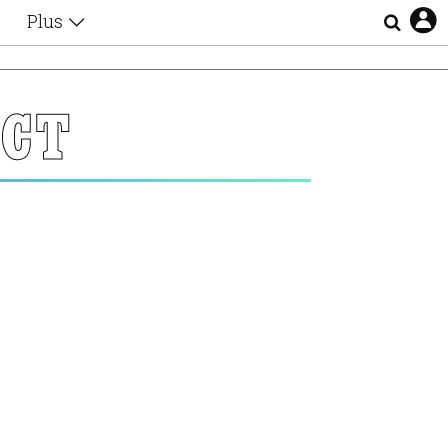
Plus
Θέματα
Συνεντεύξεις
Videos
ECT
τα
Αφιερώματα
Ζώδια
Εξομολογήσεις
Blogs
η
Οι Αθηναίοι
Απώλειες
Lgbtqi+
Επιλογές