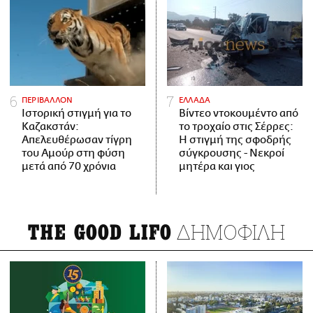
ΠΕΡΙΒΑΛΛΟΝ
ΕΛΛΑΔΑ
Ιστορική στιγμή για το
Βίντεο ντοκουμέντο από
Καζακστάν:
το τροχαίο στις Σέρρες:
Απελευθέρωσαν τίγρη
Η στιγμή της σφοδρής
του Αμούρ στη φύση
σύγκρουσης - Νεκροί
μετά από 70 χρόνια
μητέρα και γιος
ΔΗΜΟΦΙΛΗ
THE GOOD LIFO