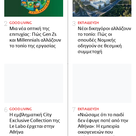
GOOD LIVING
ΕΚΠΑΙΔΕΥΣΗ
Μια νέα οπτική της
Νέοι δικηγόροι αλλάζουν
επιτυχίας: Πώς Gen Zs
το τοπίο: Πώς οι
και Millennials αλλάζουν
σπουδές Νομικής
το τοπίο της εργασίας
οδηγούν σε θεσμική
συμμετοχή
GOOD LIVING
ΕΚΠΑΙΔΕΥΣΗ
Η εμβληματική City
«Νιώσαμε ότι το παιδί
Exclusive Collection της
δεν έφυγε ποτέ από την
Le Labo έρχεται στην
Αθήνα»: Η εμπειρία
Αθήνα
οικογενειών που