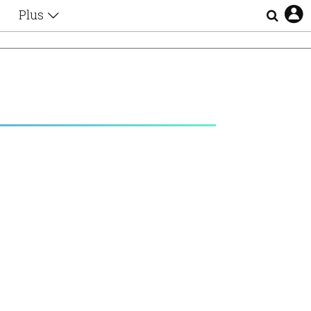
Plus
Θέματα
Συνεντεύξεις
Videos
τα
Αφιερώματα
Ζώδια
Εξομολογήσεις
Blogs
η
Οι Αθηναίοι
Απώλειες
Lgbtqi+
Επιλογές