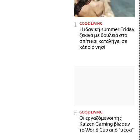
GOOD LIVING
Η ιδανική summer Friday
ξεκινά με δουλειά στο
σπίτι και καταλήγει σε
κάποιο νησί
GOOD LIVING
Οι εργαζόμενοι της
Kaizen Gaming βίωσαν
το World Cup από "μέσα"