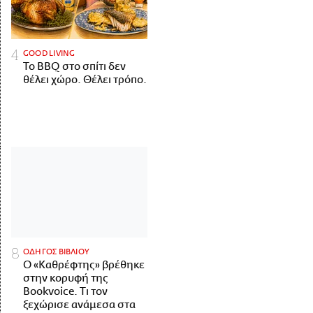
GOOD LIVING
Το BBQ στο σπίτι δεν
θέλει χώρο. Θέλει τρόπο.
ΟΔΗΓΟΣ ΒΙΒΛΙΟΥ
Ο «Καθρέφτης» βρέθηκε
στην κορυφή της
Bookvoice. Τι τον
ξεχώρισε ανάμεσα στα