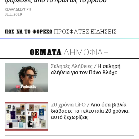
φορέσεις από το πρωί ως το βράδυ
ΑΜΠΑ
ΚΕΛΛΥ ΔΕΣΥΠΡΗ
PRINT
31.1.2019
ΠΡΟΣΦΑΤΕΣ ΕΙΔΗΣΕΙΣ
ΠΩΣ ΝΑ ΤΟ ΦΟΡΕΣΩ
ΔΗΜΟΦΙΛΗ
ΘΕΜΑΤΑ
Σκληρές Αλήθειες
H σκληρή
αλήθεια για τον Πάνο Βλάχο
20 χρόνια LiFO
Από όσα βιβλία
διάβασες τα τελευταία 20 χρόνια,
αυτό ξεχωρίζεις