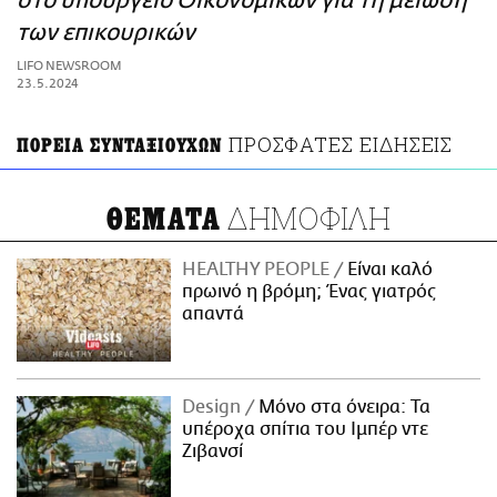
στο υπουργείο Οικονομικών για τη μείωση
ΑΜΠΑ
των επικουρικών
PRINT
LIFO NEWSROOM
23.5.2024
ΠΡΟΣΦΑΤΕΣ ΕΙΔΗΣΕΙΣ
ΠΟΡΕΙΑ ΣΥΝΤΑΞΙΟΥΧΩΝ
ΔΗΜΟΦΙΛΗ
ΘΕΜΑΤΑ
HEALTHY PEOPLE
Είναι καλό
πρωινό η βρόμη; Ένας γιατρός
απαντά
Design
Μόνο στα όνειρα: Τα
υπέροχα σπίτια του Ιμπέρ ντε
Ζιβανσί