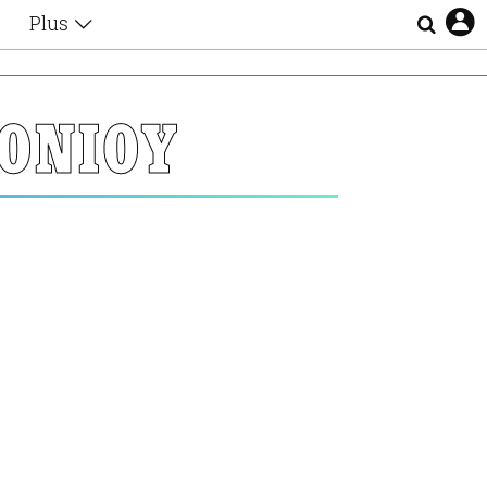
Plus
Θέματα
Συνεντεύξεις
Videos
ΟΝΙΟΥ
τα
Αφιερώματα
Ζώδια
Εξομολογήσεις
Blogs
η
Οι Αθηναίοι
Απώλειες
Lgbtqi+
Επιλογές