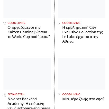
GOOD LIVING
GOOD LIVING
Οι εργαζόμενοι της
Η εμβληματική City
Kaizen Gaming βίωσαν
Exclusive Collection της
το World Cup από "μέσα"
Le Labo έρχεται στην
Αθήνα
ΕΚΠΑΙΔΕΥΣΗ
GOOD LIVING
Novibet Backend
Μια μέρα ζωής στο νησί
Academy: Η επόμενη
γενιά software engineers