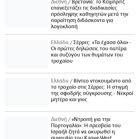
Διεθνή
Βρετανία: Το Κέιμπριτζ
επανεξετάζει τις διαδικασίες
πρόσληψης καθηγητών μετά την
παραίτηση διδάσκοντα για
λογοκλοπή
Ελλάδα
Σέρρες: «Τα έχασα όλα» -
Οι πρώτες δηλώσεις του πατέρα
και συζύγου των θυμάτων του
τροχαίου
Ελλάδα
Βίντεο ντοκουμέντο από
το τροχαίο στις Σέρρες: Η στιγμή
της σφοδρής σύγκρουσης - Νεκροί
μητέρα και γιος
Διεθνή
«Ντροπή για την
Πορτογαλία»: Η πρεσβεία του
Ισραήλ ζητά να ακυρωθεί η
συναυλία του Kanye West