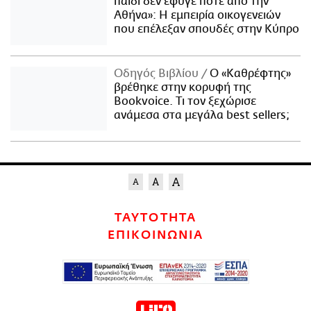
παιδί δεν έφυγε ποτέ από την
Αθήνα»: Η εμπειρία οικογενειών
που επέλεξαν σπουδές στην Κύπρο
Οδηγός Βιβλίου
Ο «Καθρέφτης»
βρέθηκε στην κορυφή της
Bookvoice. Τι τον ξεχώρισε
ανάμεσα στα μεγάλα best sellers;
ΤΑΥΤΟΤΗΤΑ
ΕΠΙΚΟΙΝΩΝΙΑ