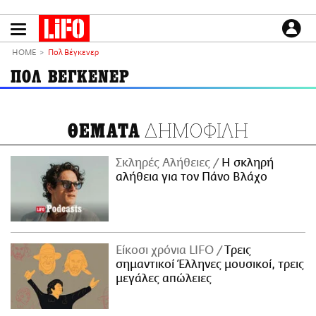
Παράκαμψη
προς
το
ΕΙΔΗΣΕΙΣ
κυρίως
HOME
Πολ Βέγκενερ
περιεχόμενο
CULTURE
ΠΟΛ ΒΕΓΚΕΝΕΡ
ΑΠΟΨΕΙΣ
ΤΡΟΠΟΣ ΖΩΗΣ
ΔΗΜΟΦΙΛΗ
ΘΕΜΑΤΑ
PODCASTS
Plus
Σκληρές Αλήθειες
H σκληρή
αλήθεια για τον Πάνο Βλάχο
LIFO SHOP
NEWSLETTER
Είκοσι χρόνια LIFO
Tρεις
ΜΙΚΡΟΠΡΑΓΜΑΤΑ
σημαντικοί Έλληνες μουσικοί, τρεις
THE GOOD LIFO
μεγάλες απώλειες
LIFOLAND
CITY GUIDE