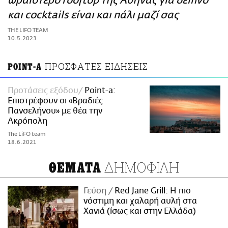
ωραιότερο rooftop της Αθήνας για δείπνο
ΑΜΠΑ
και cocktails είναι και πάλι μαζί σας
PRINT
THE LIFO TEAM
10.5.2023
ΠΡΟΣΦΑΤΕΣ ΕΙΔΗΣΕΙΣ
POINT-A
Προτάσεις εξόδου
Point-a:
Επιστρέφουν οι «Βραδιές
Πανσελήνου» με θέα την
Ακρόπολη
The LiFO team
18.6.2021
ΔΗΜΟΦΙΛΗ
ΘΕΜΑΤΑ
Γεύση
Red Jane Grill: Η πιο
νόστιμη και χαλαρή αυλή στα
Χανιά (ίσως και στην Ελλάδα)