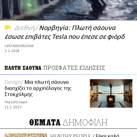
ΑΜΠΑ
PRINT
Διεθνή
Νορβηγία: Πλωτή σάουνα
έσωσε επιβάτες Tesla που έπεσε σε φιόρδ
LIFO NEWSROOM
2.2.2024
ΠΡΟΣΦΑΤΕΣ ΕΙΔΗΣΕΙΣ
ΠΛΩΤΗ ΣΑΟΥΝΑ
Design
Μια πλωτή σάουνα
διασχίζει το αρχιπέλαγος της
Στοκχόλμης
The LiFO team
11.1.2023
ΔΗΜΟΦΙΛΗ
ΘΕΜΑΤΑ
HEALTHY PEOPLE
Είναι καλό