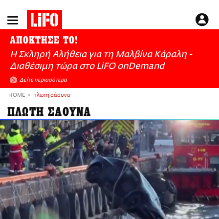
Παράκαμψη
προς
το
ΕΙΔΗΣΕΙΣ
κυρίως
ΑΠΟΚΤΗΣΕ ΤΟ!
περιεχόμενο
CULTURE
Η Σκληρή Αλήθεια για τη Μαλβίνα Κάραλη -
ΑΠΟΨΕΙΣ
Διαθέσιμη τώρα στo LiFO onDemand
ΤΡΟΠΟΣ ΖΩΗΣ
Δείτε περισσότερα
PODCASTS
HOME
πλωτή σάουνα
Plus
ΠΛΩΤΗ ΣΑΟΥΝΑ
LIFO SHOP
NEWSLETTER
ΜΙΚΡΟΠΡΑΓΜΑΤΑ
THE GOOD LIFO
LIFOLAND
CITY GUIDE