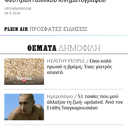
Φεστιβάλ Γαλλικού Κινηματογράφου
ΑΜΠΑ
LIFO NEWSROOM
PRINT
28.6.2024
ΠΡΟΣΦΑΤΕΣ ΕΙΔΗΣΕΙΣ
PLEIN AIR
ΔΗΜΟΦΙΛΗ
ΘΕΜΑΤΑ
HEALTHY PEOPLE
Είναι καλό
πρωινό η βρόμη; Ένας γιατρός
απαντά
Ημερολόγιο
51 ταινίες που μού
άλλαξαν τη ζωή- updated. Aπό τον
Στάθη Τσαγκαρουσιάνο