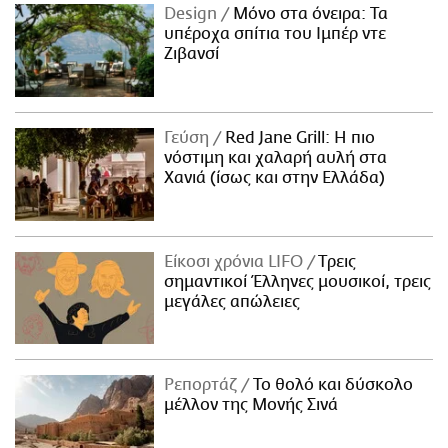
Design
Μόνο στα όνειρα: Τα
υπέροχα σπίτια του Ιμπέρ ντε
Ζιβανσί
Γεύση
Red Jane Grill: Η πιο
νόστιμη και χαλαρή αυλή στα
Χανιά (ίσως και στην Ελλάδα)
Είκοσι χρόνια LIFO
Tρεις
σημαντικοί Έλληνες μουσικοί, τρεις
μεγάλες απώλειες
Ρεπορτάζ
Το θολό και δύσκολο
μέλλον της Μονής Σινά