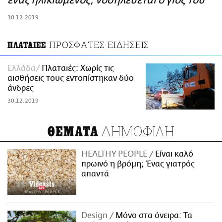
ένας ηλικιωμένος, νοσηλεύεται ο γιος του
ΑΜΠΑ
30.12.2019
PRINT
ΠΡΟΣΦΑΤΕΣ ΕΙΔΗΣΕΙΣ
ΠΛΑΤΑΙΕΣ
Ελλάδα
Πλαταιές: Χωρίς τις
αισθήσεις τους εντοπίστηκαν δύο
άνδρες
30.12.2019
ΔΗΜΟΦΙΛΗ
ΘΕΜΑΤΑ
HEALTHY PEOPLE
Είναι καλό
πρωινό η βρόμη; Ένας γιατρός
απαντά
Design
Μόνο στα όνειρα: Τα