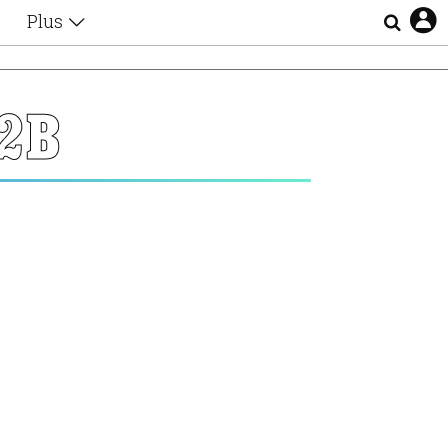
Plus
Θέματα
Συνεντεύξεις
Videos
2B
τα
Αφιερώματα
Ζώδια
Εξομολογήσεις
Blogs
η
Οι Αθηναίοι
Απώλειες
Lgbtqi+
Επιλογές