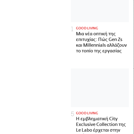
GOOD LIVING
Μια νέα οπτική της
επιτυχίας: Πώς Gen Zs
και Millennials αλλάζουν
το τοπίο της εργασίας
GOOD LIVING
Η εμβληματική City
Exclusive Collection της
Le Labo έρχεται στην