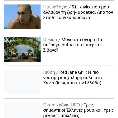
ΑΜΠΑ
Ημερολόγιο
51 ταινίες που μού
PRINT
άλλαξαν τη ζωή- updated. Aπό τον
Στάθη Τσαγκαρουσιάνο
Design
Μόνο στα όνειρα: Τα
υπέροχα σπίτια του Ιμπέρ ντε
Ζιβανσί
Γεύση
Red Jane Grill: Η πιο
νόστιμη και χαλαρή αυλή στα
Χανιά (ίσως και στην Ελλάδα)
Είκοσι χρόνια LIFO
Tρεις
σημαντικοί Έλληνες μουσικοί, τρεις
μεγάλες απώλειες