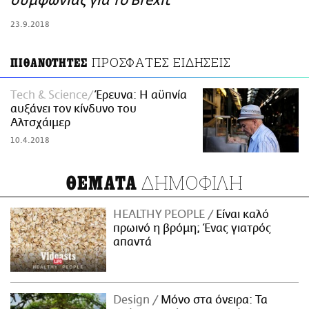
συμφωνίας για το Brexit
ΑΜΠΑ
23.9.2018
PRINT
ΠΡΟΣΦΑΤΕΣ ΕΙΔΗΣΕΙΣ
ΠΙΘΑΝΟΤΗΤΕΣ
Τech & Science
Έρευνα: Η αϋπνία
αυξάνει τον κίνδυνο του
Αλτσχάιμερ
10.4.2018
ΔΗΜΟΦΙΛΗ
ΘΕΜΑΤΑ
HEALTHY PEOPLE
Είναι καλό
πρωινό η βρόμη; Ένας γιατρός
απαντά
Design
Μόνο στα όνειρα: Τα