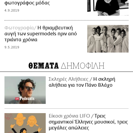
φωτογράφος μόδας
4.9.2019
Φωτογραφία
Η θριαμβευτική
αυγή των supermodels πριν από
τριάντα χρόνια
9.5.2019
ΔΗΜΟΦΙΛΗ
ΘΕΜΑΤΑ
Σκληρές Αλήθειες
H σκληρή
αλήθεια για τον Πάνο Βλάχο
Είκοσι χρόνια LIFO
Tρεις
σημαντικοί Έλληνες μουσικοί, τρεις
μεγάλες απώλειες