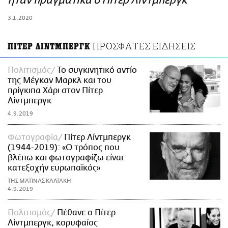
ήταν πραγματικά ο Πίτερ Λίντμπεργκ
ΑΜΠΑ
3.1.2020
PRINT
ΠΡΟΣΦΑΤΕΣ ΕΙΔΗΣΕΙΣ
ΠΙΤΕΡ ΛΙΝΤΜΠΕΡΓΚ
Πολιτισμός
Το συγκινητικό αντίο
της Μέγκαν Μαρκλ και του
πρίγκιπα Χάρι στον Πίτερ
Λίντμπεργκ
4.9.2019
Φωτογραφία
Πίτερ Λίντμπεργκ
(1944-2019): «Ο τρόπος που
βλέπω και φωτογραφίζω είναι
κατεξοχήν ευρωπαϊκός»
ΤΗΣ ΜΑΤΙΝΑΣ ΚΑΛΤΑΚΗ
4.9.2019
Πολιτισμός
Πέθανε ο Πίτερ
Λίντμπεργκ, κορυφαίος