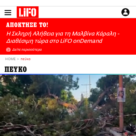
Παράκαμψη
προς
το
ΕΙΔΗΣΕΙΣ
κυρίως
ΑΠΟΚΤΗΣΕ ΤΟ!
περιεχόμενο
CULTURE
Η Σκληρή Αλήθεια για τη Μαλβίνα Κάραλη -
ΑΠΟΨΕΙΣ
Διαθέσιμη τώρα στo LiFO onDemand
ΤΡΟΠΟΣ ΖΩΗΣ
Δείτε περισσότερα
PODCASTS
HOME
πεύκο
Plus
ΠΕΥΚΟ
LIFO SHOP
NEWSLETTER
ΜΙΚΡΟΠΡΑΓΜΑΤΑ
THE GOOD LIFO
LIFOLAND
CITY GUIDE