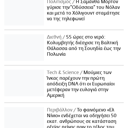
Πολιτισμός
Η Σαμάνθα Μόρτον
γύρισε την “Οδύσσεια” του Νόλαν
και μετά το Χόλιγουντ σταμάτησε
να της τηλεφωνεί
Διεθνή
55 ώρες στο νερό:
Κολυμβητής διέσχισε τη Βαλτική
Θάλασσα από τη Σουηδία έως την
Πολωνία
Τech & Science
Μούμιες των
Ίνκας παρέχουν την πρώτη
απόδειξη DNA ότι οι Ευρωπαίοι
μετέφεραν την ευλογιά στην
Αμερική
Περιβάλλον
Το φαινόμενο «Ελ
Νίνιο» ενδέχεται να οδηγήσει 50
εκατ. ανθρώπους σε κατάσταση
οξείας πείνας πριν το τέλος του