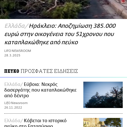
ΑΜΠΑ
PRINT
Ελλάδα
Ηράκλειο: Αποζημίωση 385.000
ευρώ στην οικογένεια του 51χρονου που
καταπλακώθηκε από πεύκο
LIFO NEWSROOM
28.3.2025
ΠΡΟΣΦΑΤΕΣ ΕΙΔΗΣΕΙΣ
ΠΕΥΚΟ
Ελλάδα
Εύβοια: Νεκρός
δασεργάτης που καταπλακώθηκε
από δέντρο
LifO Newsroom
26.11.2022
Ελλάδα
Κόβεται το ιστορικό
πεύκο στο Επταπύργιο