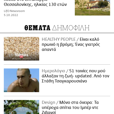
Θεσσαλονίκης, ηλικίας 130 ετών
LifO Newsroom
5.10.2022
ΔΗΜΟΦΙΛΗ
ΘΕΜΑΤΑ
HEALTHY PEOPLE
Είναι καλό
πρωινό η βρόμη; Ένας γιατρός
απαντά
Ημερολόγιο
51 ταινίες που μού
άλλαξαν τη ζωή- updated. Aπό τον
Στάθη Τσαγκαρουσιάνο
Design
Μόνο στα όνειρα: Τα
υπέροχα σπίτια του Ιμπέρ ντε
Ζιβανσί