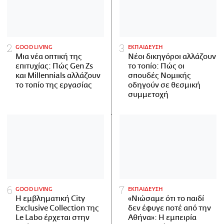
GOOD LIVING
ΕΚΠΑΙΔΕΥΣΗ
Μια νέα οπτική της
Νέοι δικηγόροι αλλάζουν
επιτυχίας: Πώς Gen Zs
το τοπίο: Πώς οι
και Millennials αλλάζουν
σπουδές Νομικής
το τοπίο της εργασίας
οδηγούν σε θεσμική
συμμετοχή
GOOD LIVING
ΕΚΠΑΙΔΕΥΣΗ
Η εμβληματική City
«Νιώσαμε ότι το παιδί
Exclusive Collection της
δεν έφυγε ποτέ από την
Le Labo έρχεται στην
Αθήνα»: Η εμπειρία