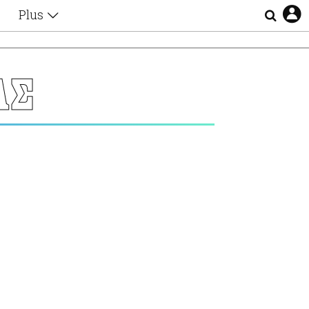
Plus
Θέματα
Συνεντεύξεις
Videos
ΑΣ
τα
Αφιερώματα
Ζώδια
Εξομολογήσεις
Blogs
η
Οι Αθηναίοι
Απώλειες
Lgbtqi+
Επιλογές