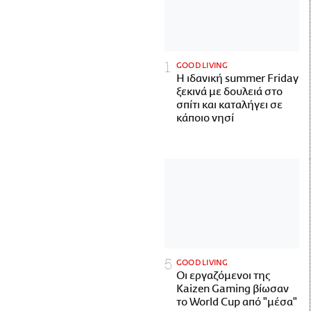
GOOD LIVING
Η ιδανική summer Friday
ξεκινά με δουλειά στο
σπίτι και καταλήγει σε
κάποιο νησί
GOOD LIVING
Οι εργαζόμενοι της
Kaizen Gaming βίωσαν
το World Cup από "μέσα"