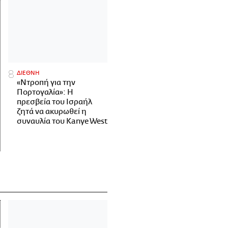
ΔΙΕΘΝΗ
«Ντροπή για την
Πορτογαλία»: Η
πρεσβεία του Ισραήλ
ζητά να ακυρωθεί η
συναυλία του Kanye West