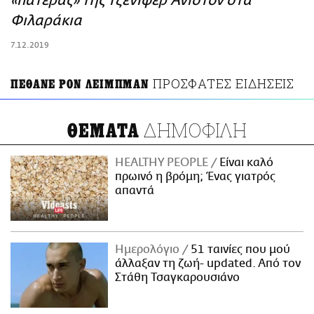
«πατέρας» της Τζένιφερ Άνιστον στα
ΑΜΠΑ
Φιλαράκια
PRINT
7.12.2019
ΠΡΟΣΦΑΤΕΣ ΕΙΔΗΣΕΙΣ
ΠΕΘΑΝΕ ΡΟΝ ΛΕΙΜΠΜΑΝ
ΔΗΜΟΦΙΛΗ
ΘΕΜΑΤΑ
HEALTHY PEOPLE
Είναι καλό
πρωινό η βρόμη; Ένας γιατρός
απαντά
Ημερολόγιο
51 ταινίες που μού
άλλαξαν τη ζωή- updated. Aπό τον
Στάθη Τσαγκαρουσιάνο