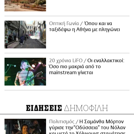
Οπτική Γωνία
Όπου και να
ταξιδέψω η Αθήνα με πληγώνει
20 χρόνια LiFO
Οι εναλλακτικοί:
Όσο πιο μακριά από το
mainstream γίνεται
ΔΗΜΟΦΙΛΗ
ΕΙΔΗΣΕΙΣ
Πολιτισμός
Η Σαμάνθα Μόρτον
γύρισε την “Οδύσσεια” του Νόλαν
και μετά το Χόλιγουντ σταμάτησε