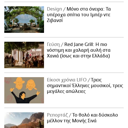
Design
Μόνο στα όνειρα: Τα
υπέροχα σπίτια του Ιμπέρ ντε
Ζιβανσί
Γεύση
Red Jane Grill: Η πιο
νόστιμη και χαλαρή αυλή στα
Χανιά (ίσως και στην Ελλάδα)
Είκοσι χρόνια LIFO
Tρεις
σημαντικοί Έλληνες μουσικοί, τρεις
μεγάλες απώλειες
Ρεπορτάζ
Το θολό και δύσκολο
μέλλον της Μονής Σινά