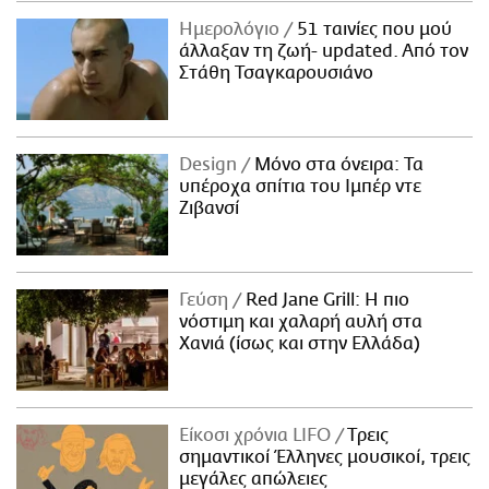
ΑΜΠΑ
Ημερολόγιο
51 ταινίες που μού
PRINT
άλλαξαν τη ζωή- updated. Aπό τον
Στάθη Τσαγκαρουσιάνο
Design
Μόνο στα όνειρα: Τα
υπέροχα σπίτια του Ιμπέρ ντε
Ζιβανσί
Γεύση
Red Jane Grill: Η πιο
νόστιμη και χαλαρή αυλή στα
Χανιά (ίσως και στην Ελλάδα)
Είκοσι χρόνια LIFO
Tρεις
σημαντικοί Έλληνες μουσικοί, τρεις
μεγάλες απώλειες