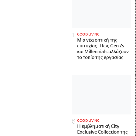
GOOD LIVING
Μια νέα οπτική της
επιτυχίας: Πώς Gen Zs
και Millennials αλλάζουν
το τοπίο της εργασίας
GOOD LIVING
Η εμβληματική City
Exclusive Collection της