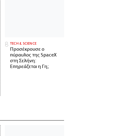
ΤECH & SCIENCE
Προσέκρουσε ο
πύραυλος της SpaceX
στη Σελήνη:
Επηρεάζεται η Γη;