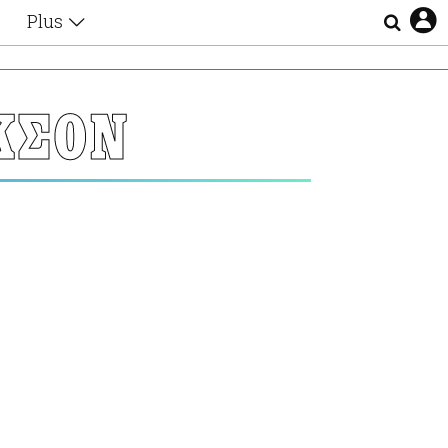
Plus
Θέματα
Συνεντεύξεις
Videos
ΚΣΟΝ
τα
Αφιερώματα
Ζώδια
Εξομολογήσεις
Blogs
η
Οι Αθηναίοι
Απώλειες
Lgbtqi+
Επιλογές