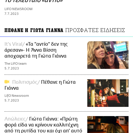
το τελευταίο «αντίο»
ΑΜΠΑ
LIFO NEWSROOM
PRINT
7.7.2023
ΠΡΟΣΦΑΤΕΣ ΕΙΔΗΣΕΙΣ
ΠΕΘΑΝΕ Η ΓΙΩΤΑ ΓΙΑΝΝΑ
It's Viral
«Τα "αντίο" δεν της
άρεσαν»- Η Άννα Βίσση
αποχαιρετά τη Γιώτα Γιάννα
The LiFO team
5.7.2023
Πολιτισμός
Πέθανε η Γιώτα
Γιάννα
LifO Newsroom
5.7.2023
Απώλειες
Γιώτα Γιάννα: «Πρώτη
φορά είδα να κρίνουν καλλιτέχνη
από τη ρυτίδα του και όχι απ' αυτό