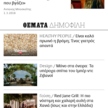
που βγάζει»
Αντώνης Μποσκοΐτης
1.3.2018
ΔΗΜΟΦΙΛΗ
ΘΕΜΑΤΑ
HEALTHY PEOPLE
Είναι καλό
πρωινό η βρόμη; Ένας γιατρός
απαντά
Design
Μόνο στα όνειρα: Τα
υπέροχα σπίτια του Ιμπέρ ντε
Ζιβανσί
Γεύση
Red Jane Grill: Η πιο
νόστιμη και χαλαρή αυλή στα
Χανιά (ίσως και στην Ελλάδα)