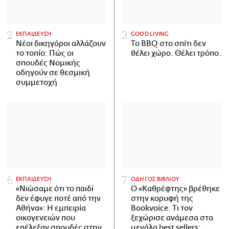
ΕΚΠΑΙΔΕΥΣΗ
GOOD LIVING
Νέοι δικηγόροι αλλάζουν
Το BBQ στο σπίτι δεν
το τοπίο: Πώς οι
θέλει χώρο. Θέλει τρόπο.
σπουδές Νομικής
οδηγούν σε θεσμική
συμμετοχή
ΕΚΠΑΙΔΕΥΣΗ
ΟΔΗΓΟΣ ΒΙΒΛΙΟΥ
«Νιώσαμε ότι το παιδί
Ο «Καθρέφτης» βρέθηκε
δεν έφυγε ποτέ από την
στην κορυφή της
Αθήνα»: Η εμπειρία
Bookvoice. Τι τον
οικογενειών που
ξεχώρισε ανάμεσα στα
επέλεξαν σπουδές στην
μεγάλα best sellers;