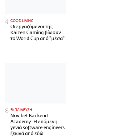
GOOD LIVING
Οι εργαζόμενοι της
Kaizen Gaming βίωσαν
το World Cup από "μέσα"
ΕΚΠΑΙΔΕΥΣΗ
Novibet Backend
Academy: Η επόμενη
γενιά software engineers
ξεκινά από εδώ