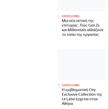
GOOD LIVING
Μια νέα οπτική της
επιτυχίας: Πώς Gen Zs
και Millennials αλλάζουν
το τοπίο της εργασίας
GOOD LIVING
Η εμβληματική City
Exclusive Collection της
Le Labo έρχεται στην
Αθήνα