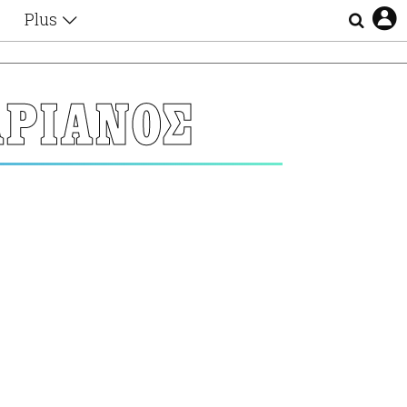
Plus
Θέματα
Συνεντεύξεις
Videos
ΡΙΑΝΟΣ
τα
Αφιερώματα
Ζώδια
Εξομολογήσεις
Blogs
η
Οι Αθηναίοι
Απώλειες
Lgbtqi+
Επιλογές