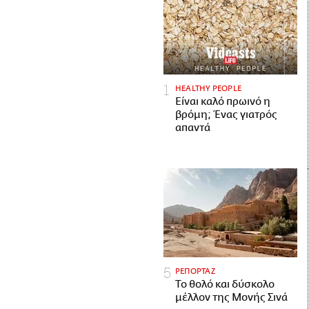
HEALTHY PEOPLE
Είναι καλό πρωινό η
βρόμη; Ένας γιατρός
απαντά
ΡΕΠΟΡΤΑΖ
Το θολό και δύσκολο
μέλλον της Μονής Σινά