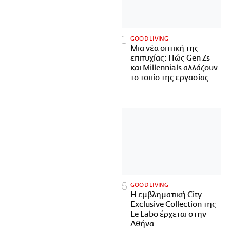
GOOD LIVING
Μια νέα οπτική της
επιτυχίας: Πώς Gen Zs
και Millennials αλλάζουν
το τοπίο της εργασίας
GOOD LIVING
Η εμβληματική City
Exclusive Collection της
Le Labo έρχεται στην
Αθήνα