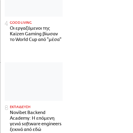
GOOD LIVING
Οι εργαζόμενοι της
Kaizen Gaming βίωσαν
το World Cup από "μέσα"
ΕΚΠΑΙΔΕΥΣΗ
Novibet Backend
Academy: Η επόμενη
γενιά software engineers
ξεκινά από εδώ