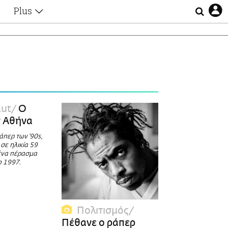
Plus
Θέματα
Συνεντεύξεις
Videos
τα
Αφιερώματα
Ζώδια
Εξομολογήσεις
Blogs
η
aut
Ο
Οι Αθηναίοι
ν Αθήνα
Απώλειες
άπερ των ‘90s,
Lgbtqi+
σε ηλικία 59
Επιλογές
 ένα πέρασμα
ο 1997.
Πολιτισμός
Πέθανε ο ράπερ