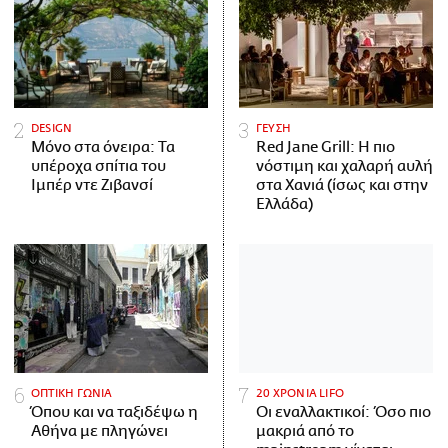
DESIGN
ΓΕΥΣΗ
Μόνο στα όνειρα: Τα
Red Jane Grill: Η πιο
υπέροχα σπίτια του
νόστιμη και χαλαρή αυλή
Ιμπέρ ντε Ζιβανσί
στα Χανιά (ίσως και στην
Ελλάδα)
ΟΠΤΙΚΗ ΓΩΝΙΑ
20 ΧΡΟΝΙΑ LIFO
Όπου και να ταξιδέψω η
Οι εναλλακτικοί: Όσο πιο
Αθήνα με πληγώνει
μακριά από το