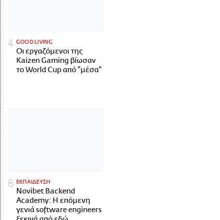
GOOD LIVING
Οι εργαζόμενοι της
Kaizen Gaming βίωσαν
το World Cup από "μέσα"
ΕΚΠΑΙΔΕΥΣΗ
Novibet Backend
Academy: Η επόμενη
γενιά software engineers
ξεκινά από εδώ