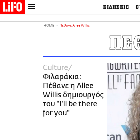
ΕΙΔΗΣΕΙΣ
C
LIFO SHOP
Ελλάδα
Ο
Διεθνή
Μ
NEWSLETTER
HOME
Πέθανε Allee Willis
Πολιτική
Θ
ΜΙΚΡΟΠΡΑΓΜΑΤΑ
ΠΕ
Οικονομία
Ει
THE GOOD LIFO
Πολιτισμός
Βι
LIFOLAND
Αθλητισμός
Αρ
CITY GUIDE
& 
Περιβάλλον
Culture
D
ΑΜΠΑ
TV & Media
Φ
Φιλαράκια:
PRINT
Tech &
Science
Πέθανε η Allee
European Lifo
Willis δημιουργός
του "I'll be there
for you"