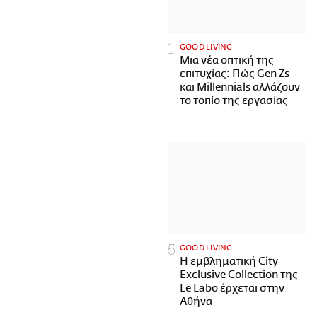
GOOD LIVING
Μια νέα οπτική της
επιτυχίας: Πώς Gen Zs
και Millennials αλλάζουν
το τοπίο της εργασίας
GOOD LIVING
Η εμβληματική City
Exclusive Collection της
Le Labo έρχεται στην
Αθήνα