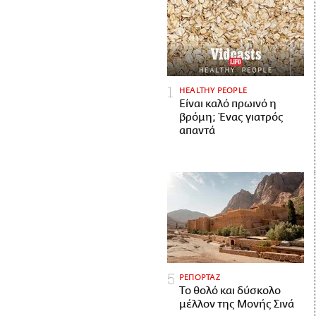
HEALTHY PEOPLE
Είναι καλό πρωινό η
βρόμη; Ένας γιατρός
απαντά
ΡΕΠΟΡΤΑΖ
Το θολό και δύσκολο
μέλλον της Μονής Σινά