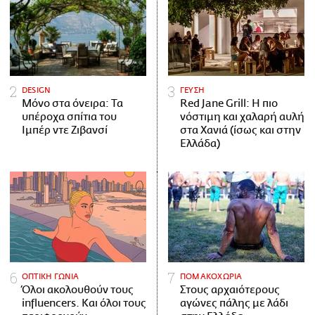
DESIGN
ΓΕΥΣΗ
Μόνο στα όνειρα: Τα
Red Jane Grill: Η πιο
υπέροχα σπίτια του
νόστιμη και χαλαρή αυλή
Ιμπέρ ντε Ζιβανσί
στα Χανιά (ίσως και στην
Ελλάδα)
ΟΠΤΙΚΗ ΓΩΝΙΑ
ΠΟΜΑΚΟΧΩΡΙΑ
Όλοι ακολουθούν τους
Στους αρχαιότερους
influencers. Και όλοι τους
αγώνες πάλης με λάδι