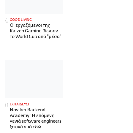
GOOD LIVING
Οι εργαζόμενοι της
Kaizen Gaming βίωσαν
το World Cup από "μέσα"
ΕΚΠΑΙΔΕΥΣΗ
Novibet Backend
Academy: Η επόμενη
γενιά software engineers
ξεκινά από εδώ