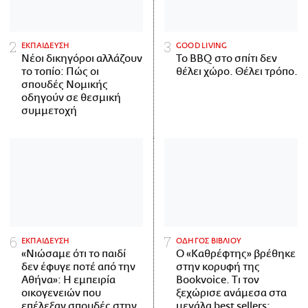
ΕΚΠΑΙΔΕΥΣΗ
GOOD LIVING
Νέοι δικηγόροι αλλάζουν
Το BBQ στο σπίτι δεν
το τοπίο: Πώς οι
θέλει χώρο. Θέλει τρόπο.
σπουδές Νομικής
οδηγούν σε θεσμική
συμμετοχή
ΕΚΠΑΙΔΕΥΣΗ
ΟΔΗΓΟΣ ΒΙΒΛΙΟΥ
«Νιώσαμε ότι το παιδί
Ο «Καθρέφτης» βρέθηκε
δεν έφυγε ποτέ από την
στην κορυφή της
Αθήνα»: Η εμπειρία
Bookvoice. Τι τον
οικογενειών που
ξεχώρισε ανάμεσα στα
επέλεξαν σπουδές στην
μεγάλα best sellers;