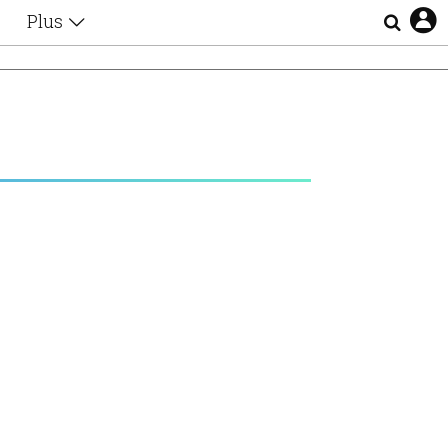
Plus
Θέματα
Συνεντεύξεις
Videos
τα
Αφιερώματα
Ζώδια
Εξομολογήσεις
Blogs
η
Οι Αθηναίοι
Απώλειες
Lgbtqi+
Επιλογές