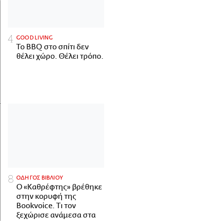
GOOD LIVING
Το BBQ στο σπίτι δεν
θέλει χώρο. Θέλει τρόπο.
ΟΔΗΓΟΣ ΒΙΒΛΙΟΥ
Ο «Καθρέφτης» βρέθηκε
στην κορυφή της
Bookvoice. Τι τον
ξεχώρισε ανάμεσα στα