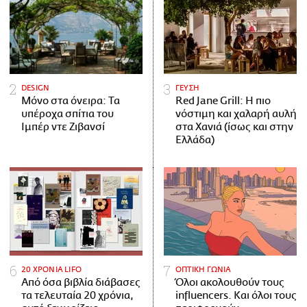
DESIGN
ΓΕΥΣΗ
Μόνο στα όνειρα: Τα
Red Jane Grill: Η πιο
υπέροχα σπίτια του
νόστιμη και χαλαρή αυλή
Ιμπέρ ντε Ζιβανσί
στα Χανιά (ίσως και στην
Ελλάδα)
20 ΧΡΟΝΙΑ LIFO
ΟΠΤΙΚΗ ΓΩΝΙΑ
Από όσα βιβλία διάβασες
Όλοι ακολουθούν τους
τα τελευταία 20 χρόνια,
influencers. Και όλοι τους