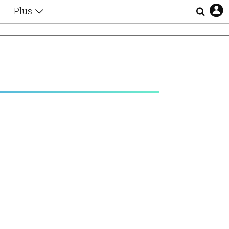
Plus
Θέματα
Συνεντεύξεις
Videos
τα
Αφιερώματα
Ζώδια
Εξομολογήσεις
Blogs
η
Οι Αθηναίοι
Απώλειες
Lgbtqi+
Επιλογές