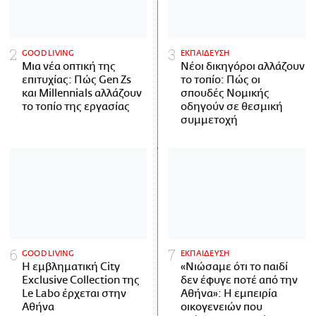
GOOD LIVING
ΕΚΠΑΙΔΕΥΣΗ
Μια νέα οπτική της
Νέοι δικηγόροι αλλάζουν
επιτυχίας: Πώς Gen Zs
το τοπίο: Πώς οι
και Millennials αλλάζουν
σπουδές Νομικής
το τοπίο της εργασίας
οδηγούν σε θεσμική
συμμετοχή
GOOD LIVING
ΕΚΠΑΙΔΕΥΣΗ
Η εμβληματική City
«Νιώσαμε ότι το παιδί
Exclusive Collection της
δεν έφυγε ποτέ από την
Le Labo έρχεται στην
Αθήνα»: Η εμπειρία
Αθήνα
οικογενειών που