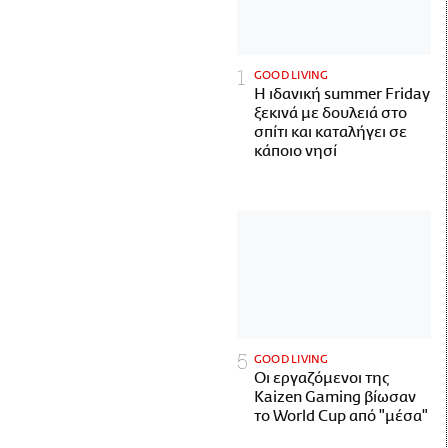
GOOD LIVING
Η ιδανική summer Friday
ξεκινά με δουλειά στο
σπίτι και καταλήγει σε
κάποιο νησί
GOOD LIVING
Οι εργαζόμενοι της
Kaizen Gaming βίωσαν
το World Cup από "μέσα"