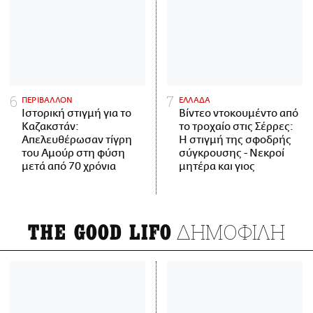
ΠΕΡΙΒΑΛΛΟΝ
ΕΛΛΑΔΑ
Ιστορική στιγμή για το
Βίντεο ντοκουμέντο από
Καζακστάν:
το τροχαίο στις Σέρρες:
Απελευθέρωσαν τίγρη
Η στιγμή της σφοδρής
του Αμούρ στη φύση
σύγκρουσης - Νεκροί
μετά από 70 χρόνια
μητέρα και γιος
ΔΗΜΟΦΙΛΗ
THE GOOD LIFO