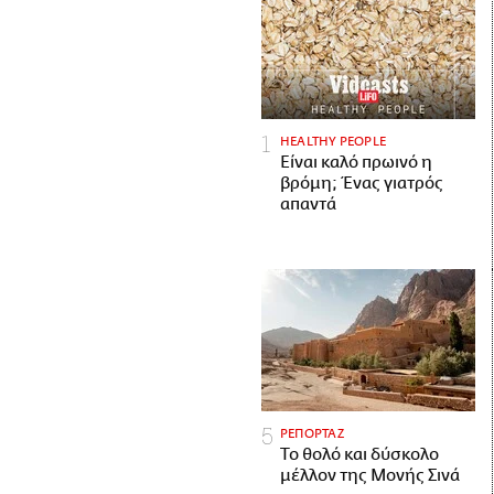
HEALTHY PEOPLE
Είναι καλό πρωινό η
βρόμη; Ένας γιατρός
απαντά
ΡΕΠΟΡΤΑΖ
Το θολό και δύσκολο
μέλλον της Μονής Σινά