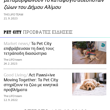
μεταμορφώνουν το καταφύγιο αδέσποτων
ΑΜΠΑ
ζώων του Δήμου Αλίμου
PRINT
THE LIFO TEAM
21.9.2023
ΠΡΟΣΦΑΤΕΣ ΕΙΔΗΣΕΙΣ
PET CITY
Market news
Τα Pet City
επιβράβευσαν τη δική τους
τετράποδη διασώστρια
The LiFO team
24.2.2023
Good Living
Αct Pawsi+ive
Moving Together: Τα Pet City
στηρίζουν τα ζώα με κινητικά
προβλήματα
The LiFO team
12.9.2022