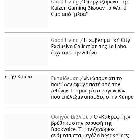
Good Living
Οι εργαζόμενοι της
Kaizen Gaming βίωσαν το World
Cup από "μέσα"
Good Living
Η εμβληματική City
Exclusive Collection της Le Labo
έρχεται στην Αθήνα
Εκπαίδευση
«Νιώσαμε ότι το
παιδί δεν έφυγε ποτέ από την
Αθήνα»: Η εμπειρία οικογενειών
που επέλεξαν σπουδές στην Κύπρο
Οδηγός Βιβλίου
Ο «Καθρέφτης»
βρέθηκε στην κορυφή της
Bookvoice. Τι τον ξεχώρισε
ανάμεσα στα μεγάλα best sellers;