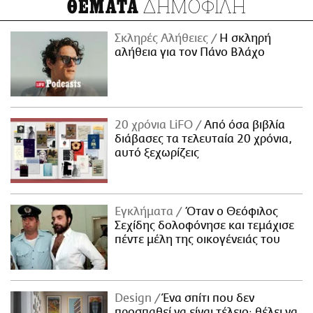
ΔΗΜΟΦΙΛΗ
ΘΕΜΑΤΑ
Σκληρές Αλήθειες
H σκληρή
αλήθεια για τον Πάνο Βλάχο
20 χρόνια LiFO
Από όσα βιβλία
διάβασες τα τελευταία 20 χρόνια,
αυτό ξεχωρίζεις
Εγκλήματα
Όταν ο Θεόφιλος
Σεχίδης δολοφόνησε και τεμάχισε
πέντε μέλη της οικογένειάς του
Design
Ένα σπίτι που δεν
προσπαθεί να είναι τέλειο· θέλει να