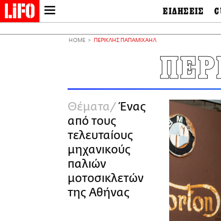
ΕΙΔΗΣΕΙΣ
C
LIFO SHOP
Ελλάδα
Ο
Διεθνή
Μ
NEWSLETTER
HOME
ΠΕΡΙΚΛΗΣ ΠΑΠΑΜΙΧΑΗΛ
Πολιτική
Θ
ΜΙΚΡΟΠΡΑΓΜΑΤΑ
ΠΕΡ
Οικονομία
Ει
THE GOOD LIFO
Πολιτισμός
Βι
LIFOLAND
Αθλητισμός
Αρ
CITY GUIDE
& 
Περιβάλλον
Θέματα
Ένας
D
ΑΜΠΑ
TV & Media
Φ
από τους
PRINT
Tech &
Science
τελευταίους
European Lifo
μηχανικούς
παλιών
μοτοσικλετών
της Αθήνας