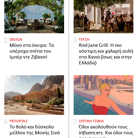
DESIGN
ΓΕΥΣΗ
Μόνο στα όνειρα: Τα
Red Jane Grill: Η πιο
υπέροχα σπίτια του
νόστιμη και χαλαρή αυλή
Ιμπέρ ντε Ζιβανσί
στα Χανιά (ίσως και στην
Ελλάδα)
ΡΕΠΟΡΤΑΖ
ΟΠΤΙΚΗ ΓΩΝΙΑ
Το θολό και δύσκολο
Όλοι ακολουθούν τους
μέλλον της Μονής Σινά
influencers. Και όλοι τους