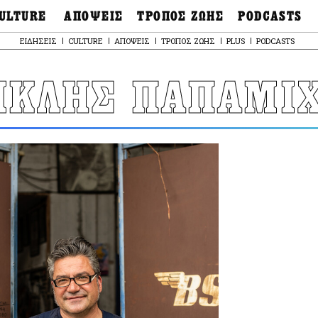
ULTURE
ΑΠΟΨΕΙΣ
ΤΡΟΠΟΣ ΖΩΗΣ
PODCASTS
θόνες
Ιδέες
Μόδα & Στυλ
Σκληρές Αλήθειες
ΕΙΔΗΣΕΙΣ
CULTURE
ΑΠΟΨΕΙΣ
ΤΡΟΠΟΣ ΖΩΗΣ
PLUS
PODCASTS
OnDemand
ουσική
Στήλες
Γεύση
Παράκαμψη
Σκληρές Αλήθειες
προς
έατρο
Οπτική Γωνία
Υγεία & Σώμα
το
ΙΚΛΗΣ ΠΑΠΑΜΙ
Αληθινά Εγκλήμα
κυρίως
καστικά
Guests
Ταξίδια
περιεχόμενο
Άλλο ένα podcast
βλίο
Επιστολές
Συνταγές
3.0
χαιολογία
Living
Ψυχή & Σώμα
Ιστορία
Urban
Άκου την επιστήμ
esign
Αγορά
Ιστορία μιας πόλης
ωτογραφία
Pulp Fiction
Radio Lifo
The Review
LiFO Politics
Το κρασί με απλά
λόγια
Ζούμε, ρε!