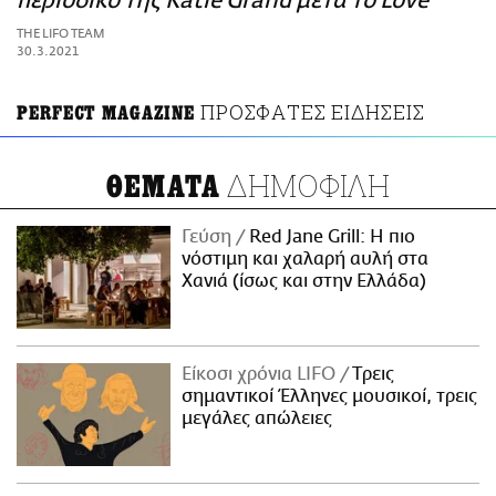
περιοδικό της Katie Grand μετά το Love
ΑΜΠΑ
THE LIFO TEAM
PRINT
30.3.2021
ΠΡΟΣΦΑΤΕΣ ΕΙΔΗΣΕΙΣ
PERFECT MAGAZINE
ΔΗΜΟΦΙΛΗ
ΘΕΜΑΤΑ
Γεύση
Red Jane Grill: Η πιο
νόστιμη και χαλαρή αυλή στα
Χανιά (ίσως και στην Ελλάδα)
Είκοσι χρόνια LIFO
Tρεις
σημαντικοί Έλληνες μουσικοί, τρεις
μεγάλες απώλειες