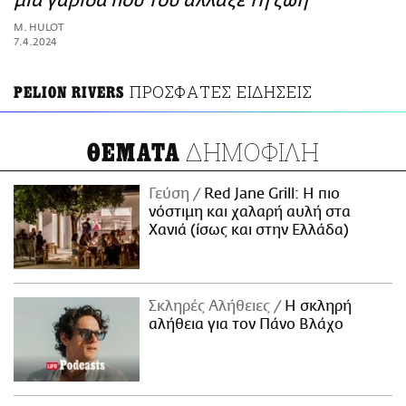
μια γαρίδα που του άλλαξε τη ζωή
ΑΜΠΑ
M. HULOT
PRINT
7.4.2024
ΠΡΟΣΦΑΤΕΣ ΕΙΔΗΣΕΙΣ
PELION RIVERS
ΔΗΜΟΦΙΛΗ
ΘΕΜΑΤΑ
Γεύση
Red Jane Grill: Η πιο
νόστιμη και χαλαρή αυλή στα
Χανιά (ίσως και στην Ελλάδα)
Σκληρές Αλήθειες
H σκληρή
αλήθεια για τον Πάνο Βλάχο