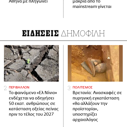
Αθήνα με πληγώνει
μακριά από το
mainstream γίνεται
ΔΗΜΟΦΙΛΗ
ΕΙΔΗΣΕΙΣ
ΠΕΡΙΒΑΛΛΟΝ
ΠΟΛΙΤΙΣΜΟΣ
Το φαινόμενο «Ελ Νίνιο»
Βρετανία: Ανασκαφές σε
ενδέχεται να οδηγήσει
πυρηνική εγκατάσταση
50 εκατ. ανθρώπους σε
«θα αλλάξουν την
κατάσταση οξείας πείνας
προϊστορία»,
πριν το τέλος του 2027
υποστηρίζει
αρχαιολόγος