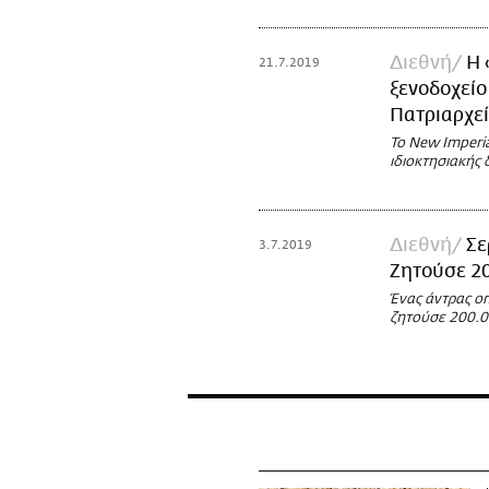
Διεθνή
Η 
21.7.2019
ξενοδοχείο
Πατριαρχε
To New Imperia
ιδιοκτησιακής 
Διεθνή
Σε
3.7.2019
Ζητούσε 2
Ένας άντρας οπ
ζητούσε 200.