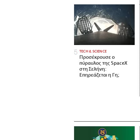
ΤECH & SCIENCE
Προσέκρουσε ο
πύραυλος της SpaceX
στη Σελήνη:
Επηρεάζεται η Γη;