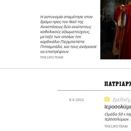
Η αστυνομία σταμάτησε στον
δρόμο προς τον Ναό της
Αναστάσεως δύο ανώτατους
καθολικούς αξιωματούχους,
μεταξύ των οποίων τον
καρδινάλιο Πιερμπατίστα
Πιτσαμπάλα, και τους ανάγκασε
να επιστρέψουν
THE LIFO TEAM
ΠΑΤΡΙΑΡ
Διεθνή
8.6.2022
Ιεροσολύμω
Ομάδα 50 « Ισ
Ιεροσολύμων.
THE LIFO TEAM