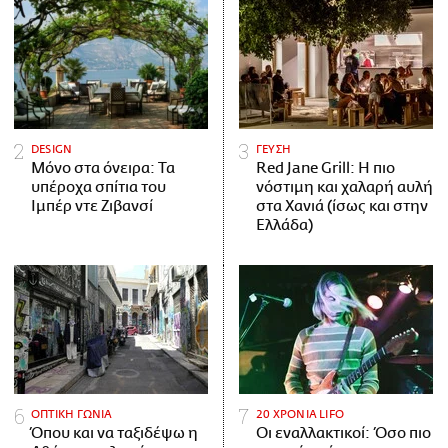
DESIGN
ΓΕΥΣΗ
Μόνο στα όνειρα: Τα
Red Jane Grill: Η πιο
υπέροχα σπίτια του
νόστιμη και χαλαρή αυλή
Ιμπέρ ντε Ζιβανσί
στα Χανιά (ίσως και στην
Ελλάδα)
ΟΠΤΙΚΗ ΓΩΝΙΑ
20 ΧΡΟΝΙΑ LIFO
Όπου και να ταξιδέψω η
Οι εναλλακτικοί: Όσο πιο