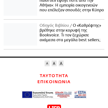
παιδί δεν έφυγε ποτέ από την
Αθήνα»: Η εμπειρία οικογενειών
που επέλεξαν σπουδές στην Κύπρο
Οδηγός Βιβλίου
Ο «Καθρέφτης»
βρέθηκε στην κορυφή της
Bookvoice. Τι τον ξεχώρισε
ανάμεσα στα μεγάλα best sellers;
ΤΑΥΤΟΤΗΤΑ
ΕΠΙΚΟΙΝΩΝΙΑ