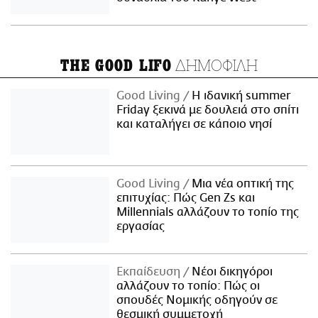
ΔΗΜΟΦΙΛΗ
THE GOOD LIFO
Good Living
Η ιδανική summer
Friday ξεκινά με δουλειά στο σπίτι
και καταλήγει σε κάποιο νησί
Good Living
Μια νέα οπτική της
επιτυχίας: Πώς Gen Zs και
Millennials αλλάζουν το τοπίο της
εργασίας
Εκπαίδευση
Νέοι δικηγόροι
αλλάζουν το τοπίο: Πώς οι
σπουδές Νομικής οδηγούν σε
θεσμική συμμετοχή