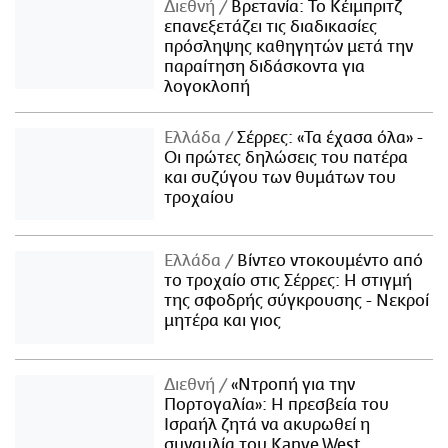
Διεθνή
Βρετανία: Το Κέιμπριτζ
επανεξετάζει τις διαδικασίες
πρόσληψης καθηγητών μετά την
παραίτηση διδάσκοντα για
λογοκλοπή
Ελλάδα
Σέρρες: «Τα έχασα όλα» -
Οι πρώτες δηλώσεις του πατέρα
και συζύγου των θυμάτων του
τροχαίου
Ελλάδα
Βίντεο ντοκουμέντο από
το τροχαίο στις Σέρρες: Η στιγμή
της σφοδρής σύγκρουσης - Νεκροί
μητέρα και γιος
Διεθνή
«Ντροπή για την
Πορτογαλία»: Η πρεσβεία του
Ισραήλ ζητά να ακυρωθεί η
συναυλία του Kanye West