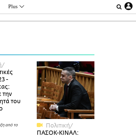
Plus
Θέματα
Συνεντεύξεις
Videos
τα
Αφιερώματα
Ζώδια
Εξομολογήσεις
Blogs
η
ή
Οι Αθηναίοι
τικές
Απώλειες
3 -
Lgbtqi+
κας:
Επιλογές
 την
ητά του
ο
Πολιτική
ξη από το
ΠΑΣΟΚ-ΚΙΝΑΛ: