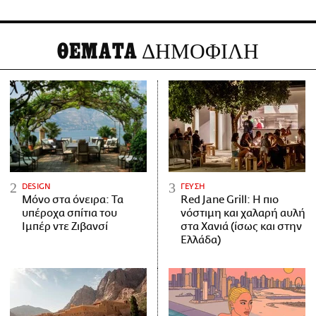
ΘΕΜΑΤΑ
ΔΗΜΟΦΙΛΗ
DESIGN
ΓΕΥΣΗ
Μόνο στα όνειρα: Τα
Red Jane Grill: Η πιο
υπέροχα σπίτια του
νόστιμη και χαλαρή αυλή
Ιμπέρ ντε Ζιβανσί
στα Χανιά (ίσως και στην
Ελλάδα)