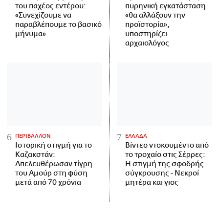
του παχέος εντέρου:
πυρηνική εγκατάσταση
«Συνεχίζουμε να
«θα αλλάξουν την
παραβλέπουμε το βασικό
προϊστορία»,
μήνυμα»
υποστηρίζει
αρχαιολόγος
ΠΕΡΙΒΑΛΛΟΝ
ΕΛΛΑΔΑ
Ιστορική στιγμή για το
Βίντεο ντοκουμέντο από
Καζακστάν:
το τροχαίο στις Σέρρες:
Απελευθέρωσαν τίγρη
Η στιγμή της σφοδρής
του Αμούρ στη φύση
σύγκρουσης - Νεκροί
μετά από 70 χρόνια
μητέρα και γιος