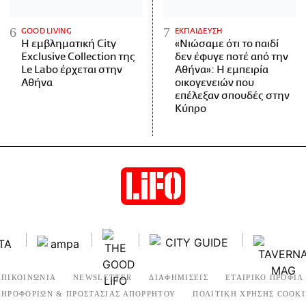
GOOD LIVING
ΕΚΠΑΙΔΕΥΣΗ
Η εμβληματική City
«Νιώσαμε ότι το παιδί
Exclusive Collection της
δεν έφυγε ποτέ από την
Le Labo έρχεται στην
Αθήνα»: Η εμπειρία
Αθήνα
οικογενειών που
επέλεξαν σπουδές στην
Κύπρο
ΕΠΙΚΟΙΝΩΝΙΑ
NEWSLETTER
ΔΙΑΦΗΜΙΣΕΙΣ
ΕΤΑΙΡΙΚΟ ΠΡΟΦΙΛ
ΛΗΡΟΦΟΡΙΩΝ & ΠΡΟΣΤΑΣΙΑΣ ΑΠΟΡΡΗΤΟΥ
ΠΟΛΙΤΙΚΗ ΧΡΗΣΗΣ COOKI