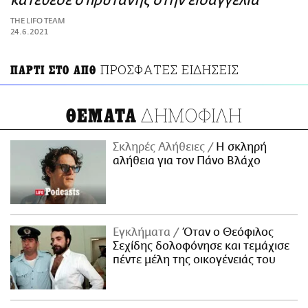
κατέθεσε ο πρύτανης στην εισαγγελία
ΑΜΠΑ
THE LIFO TEAM
PRINT
24.6.2021
ΠΡΟΣΦΑΤΕΣ ΕΙΔΗΣΕΙΣ
ΠΑΡΤΙ ΣΤΟ ΑΠΘ
ΔΗΜΟΦΙΛΗ
ΘΕΜΑΤΑ
Σκληρές Αλήθειες
H σκληρή
αλήθεια για τον Πάνο Βλάχο
Εγκλήματα
Όταν ο Θεόφιλος
Σεχίδης δολοφόνησε και τεμάχισε
πέντε μέλη της οικογένειάς του