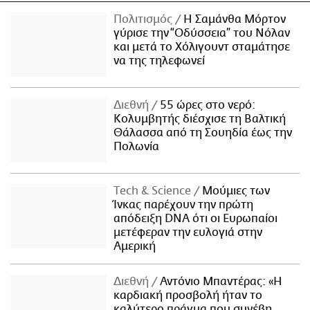
Πολιτισμός
Η Σαμάνθα Μόρτον
γύρισε την “Οδύσσεια” του Νόλαν
και μετά το Χόλιγουντ σταμάτησε
να της τηλεφωνεί
Διεθνή
55 ώρες στο νερό:
Κολυμβητής διέσχισε τη Βαλτική
Θάλασσα από τη Σουηδία έως την
Πολωνία
Τech & Science
Μούμιες των
Ίνκας παρέχουν την πρώτη
απόδειξη DNA ότι οι Ευρωπαίοι
μετέφεραν την ευλογιά στην
Αμερική
Διεθνή
Αντόνιο Μπαντέρας: «Η
καρδιακή προσβολή ήταν το
καλύτερο πράγμα που συνέβη