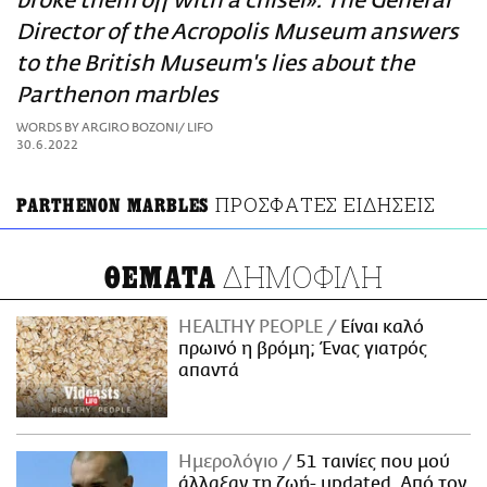
broke them off with a chisel»: The General
ΑΜΠΑ
Director of the Acropolis Museum answers
PRINT
to the British Museum's lies about the
Parthenon marbles
WORDS BY ARGIRO BOZONI/ LIFO
30.6.2022
ΠΡΟΣΦΑΤΕΣ ΕΙΔΗΣΕΙΣ
PARTHENON MARBLES
ΔΗΜΟΦΙΛΗ
ΘΕΜΑΤΑ
HEALTHY PEOPLE
Είναι καλό
πρωινό η βρόμη; Ένας γιατρός
απαντά
Ημερολόγιο
51 ταινίες που μού
άλλαξαν τη ζωή- updated. Aπό τον