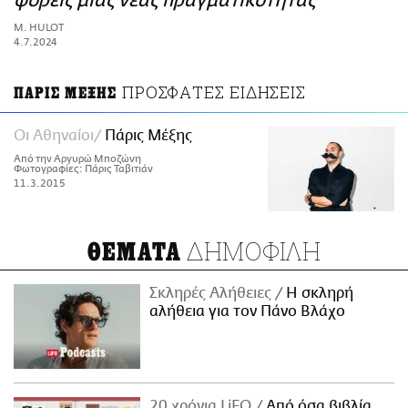
φορείς μιας νέας πραγματικότητας
ΑΜΠΑ
M. HULOT
PRINT
4.7.2024
ΠΡΟΣΦΑΤΕΣ ΕΙΔΗΣΕΙΣ
ΠΑΡΙΣ ΜΕΞΗΣ
Οι Αθηναίοι
Πάρις Μέξης
Από την Αργυρώ Μποζώνη
Φωτογραφίες: Πάρις Ταβιτιάν
11.3.2015
ΔΗΜΟΦΙΛΗ
ΘΕΜΑΤΑ
Σκληρές Αλήθειες
H σκληρή
αλήθεια για τον Πάνο Βλάχο
20 χρόνια LiFO
Από όσα βιβλία