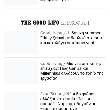
ΔΗΜΟΦΙΛΗ
THE GOOD LIFO
Good Living
Η ιδανική summer
Friday ξεκινά με δουλειά στο σπίτι
και καταλήγει σε κάποιο νησί
Good Living
Μια νέα οπτική της
επιτυχίας: Πώς Gen Zs και
Millennials αλλάζουν το τοπίο της
εργασίας
Εκπαίδευση
Νέοι δικηγόροι
αλλάζουν το τοπίο: Πώς οι
σπουδές Νομικής οδηγούν σε
θεσμική συμμετοχή