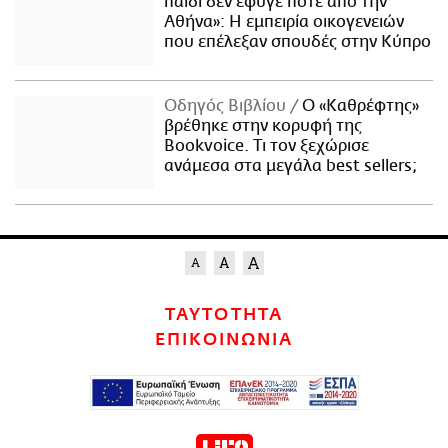
παιδί δεν έφυγε ποτέ από την
Αθήνα»: Η εμπειρία οικογενειών
που επέλεξαν σπουδές στην Κύπρο
Οδηγός Βιβλίου
Ο «Καθρέφτης»
βρέθηκε στην κορυφή της
Bookvoice. Τι τον ξεχώρισε
ανάμεσα στα μεγάλα best sellers;
ΤΑΥΤΟΤΗΤΑ
ΕΠΙΚΟΙΝΩΝΙΑ