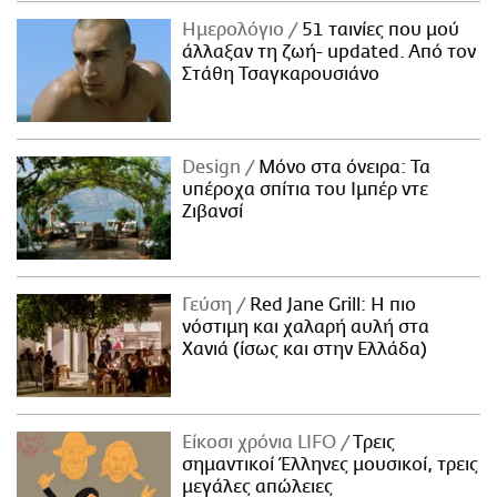
ΑΜΠΑ
Ημερολόγιο
51 ταινίες που μού
PRINT
άλλαξαν τη ζωή- updated. Aπό τον
Στάθη Τσαγκαρουσιάνο
Design
Μόνο στα όνειρα: Τα
υπέροχα σπίτια του Ιμπέρ ντε
Ζιβανσί
Γεύση
Red Jane Grill: Η πιο
νόστιμη και χαλαρή αυλή στα
Χανιά (ίσως και στην Ελλάδα)
Είκοσι χρόνια LIFO
Tρεις
σημαντικοί Έλληνες μουσικοί, τρεις
μεγάλες απώλειες