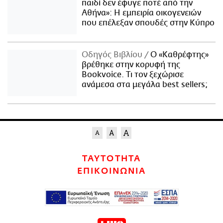
παιδί δεν έφυγε ποτέ από την
Αθήνα»: Η εμπειρία οικογενειών
που επέλεξαν σπουδές στην Κύπρο
Οδηγός Βιβλίου
Ο «Καθρέφτης»
βρέθηκε στην κορυφή της
Bookvoice. Τι τον ξεχώρισε
ανάμεσα στα μεγάλα best sellers;
ΤΑΥΤΟΤΗΤΑ
ΕΠΙΚΟΙΝΩΝΙΑ