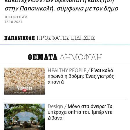
κακοτεχνία» ετών οφείλεται η καθίζηση
ΑΜΠΑ
στην Παπανικολή, σύμφωνα με τον δήμο
PRINT
THE LIFO TEAM
17.10.2021
ΠΡΟΣΦΑΤΕΣ ΕΙΔΗΣΕΙΣ
ΠΑΠΑΝΙΚΟΛΗ
ΔΗΜΟΦΙΛΗ
ΘΕΜΑΤΑ
HEALTHY PEOPLE
Είναι καλό
πρωινό η βρόμη; Ένας γιατρός
απαντά
Design
Μόνο στα όνειρα: Τα
υπέροχα σπίτια του Ιμπέρ ντε
Ζιβανσί