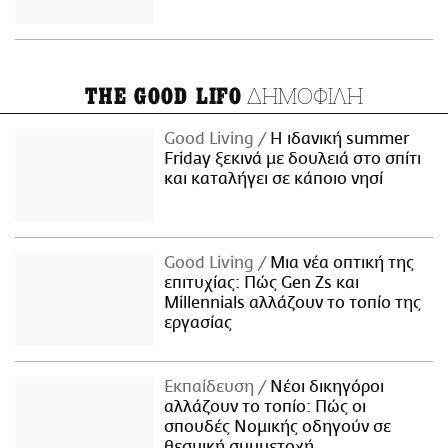
ΔΗΜΟΦΙΛΗ
THE GOOD LIFO
Good Living
Η ιδανική summer
Friday ξεκινά με δουλειά στο σπίτι
και καταλήγει σε κάποιο νησί
Good Living
Μια νέα οπτική της
επιτυχίας: Πώς Gen Zs και
Millennials αλλάζουν το τοπίο της
εργασίας
Εκπαίδευση
Νέοι δικηγόροι
αλλάζουν το τοπίο: Πώς οι
σπουδές Νομικής οδηγούν σε
θεσμική συμμετοχή