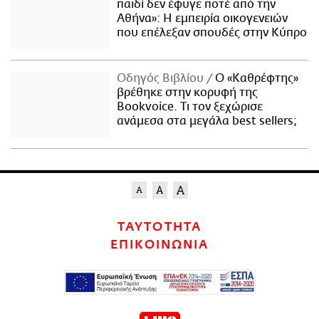
παιδί δεν έφυγε ποτέ από την
Αθήνα»: Η εμπειρία οικογενειών
που επέλεξαν σπουδές στην Κύπρο
Οδηγός Βιβλίου
Ο «Καθρέφτης»
βρέθηκε στην κορυφή της
Bookvoice. Τι τον ξεχώρισε
ανάμεσα στα μεγάλα best sellers;
ΤΑΥΤΟΤΗΤΑ
ΕΠΙΚΟΙΝΩΝΙΑ