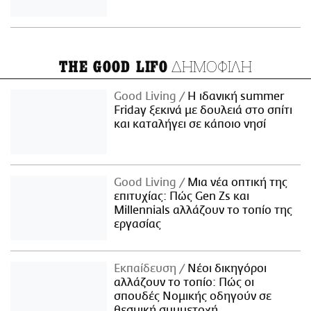
ΔΗΜΟΦΙΛΗ
THE GOOD LIFO
Good Living
Η ιδανική summer
Friday ξεκινά με δουλειά στο σπίτι
και καταλήγει σε κάποιο νησί
Good Living
Μια νέα οπτική της
επιτυχίας: Πώς Gen Zs και
Millennials αλλάζουν το τοπίο της
εργασίας
Εκπαίδευση
Νέοι δικηγόροι
αλλάζουν το τοπίο: Πώς οι
σπουδές Νομικής οδηγούν σε
θεσμική συμμετοχή