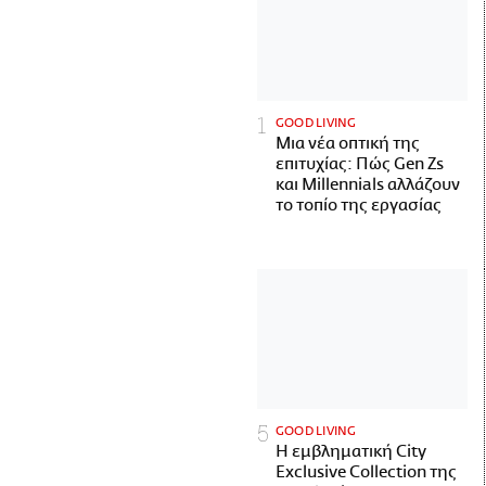
GOOD LIVING
Μια νέα οπτική της
επιτυχίας: Πώς Gen Zs
και Millennials αλλάζουν
το τοπίο της εργασίας
GOOD LIVING
Η εμβληματική City
Exclusive Collection της