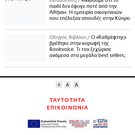
Εκπαίδευση
«Νιώσαμε ότι το
παιδί δεν έφυγε ποτέ από την
Αθήνα»: Η εμπειρία οικογενειών
που επέλεξαν σπουδές στην Κύπρο
Οδηγός Βιβλίου
Ο «Καθρέφτης»
βρέθηκε στην κορυφή της
Bookvoice. Τι τον ξεχώρισε
ανάμεσα στα μεγάλα best sellers;
ΤΑΥΤΟΤΗΤΑ
ΕΠΙΚΟΙΝΩΝΙΑ