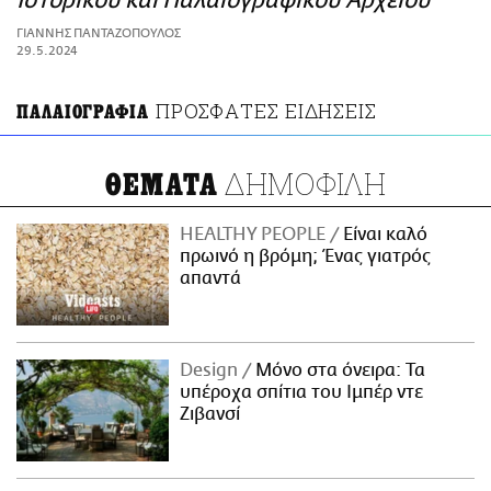
Ιστορικού και Παλαιογραφικού Αρχείου
ΑΜΠΑ
ΓΙΑΝΝΗΣ ΠΑΝΤΑΖΟΠΟΥΛΟΣ
PRINT
29.5.2024
ΠΡΟΣΦΑΤΕΣ ΕΙΔΗΣΕΙΣ
ΠΑΛΑΙΟΓΡΑΦΙΑ
ΔΗΜΟΦΙΛΗ
ΘΕΜΑΤΑ
HEALTHY PEOPLE
Είναι καλό
πρωινό η βρόμη; Ένας γιατρός
απαντά
Design
Μόνο στα όνειρα: Τα
υπέροχα σπίτια του Ιμπέρ ντε
Ζιβανσί